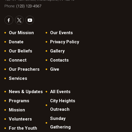
Phone:
(123) 123-4567
Our Mission
Our Events
Donate
Privacy Policy
Our Beliefs
Gallery
Connect
Contacts
Our Preachers
Give
Services
News & Updates
All Events
Programs
City Heights
Outreach
Mission
Sunday
Volunteers
Gathering
For the Youth