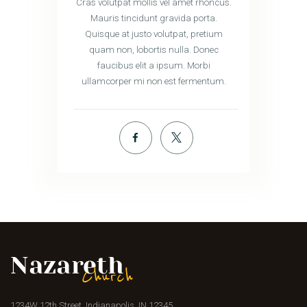
Cras volutpat mollis vel amet rhoncus.
Mauris tincidunt gravida porta.
Quisque at justo volutpat, pretium
quam non, lobortis nulla. Donec
faucibus elit a ipsum. Morbi
ullamcorper mi non est fermentum.
1234W 12th Street, Indianapolis, IN 12345